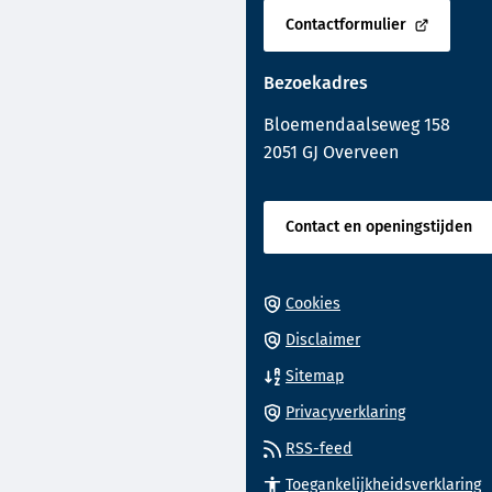
een
van
Contactformulier
telefoonnu
(Verwijst
de
naar
paginainhoud
Bezoekadres
een
externe
Bloemendaalseweg 158
website)
2051 GJ Overveen
Contact en openingstijden
Cookies
Disclaimer
Sitemap
Privacyverklaring
RSS-feed
Toegankelijkheidsverklaring