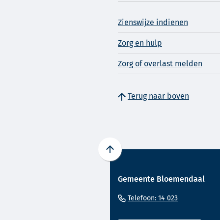
Zienswijze indienen
Zorg en hulp
Zorg of overlast melden
Terug naar boven
Scroll
naar
Gemeente Bloemendaal
boven
naar
(Verwijst
Telefoon: 14 023
het
naar
begin