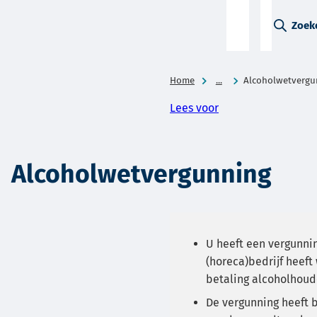
A-Z-
Zoek
menu
Home
...
Alcoholwetvergu
Lees voor
Alcoholwetvergunning
U heeft een vergunnin
(horeca)bedrijf heeft
betaling alcoholhou
De vergunning heeft 