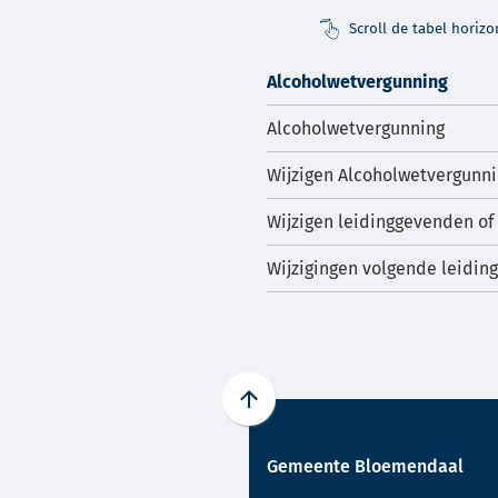
Scroll de tabel horiz
Alcoholwetvergunning
Alcoholwetvergunning
Wijzigen Alcoholwetvergunnin
Wijzigen leidinggevenden of 
Wijzigingen volgende leidi
Scroll
naar
Gemeente Bloemendaal
boven
naar