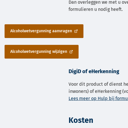
naar
Dan overleggen we met u ov
een
formulieren u nodig heeft.
telefoonnummer)
Alcoholwetvergunning aanvragen
(Verwijst
naar
een
Alcoholwetvergunning wijzigen
externe
(Verwijst
website)
naar
een
DigiD of eHerkenning
externe
website)
Voor dit product of dienst he
inwoners) of eHerkenning (vo
Lees meer op Hulp bij formul
Kosten