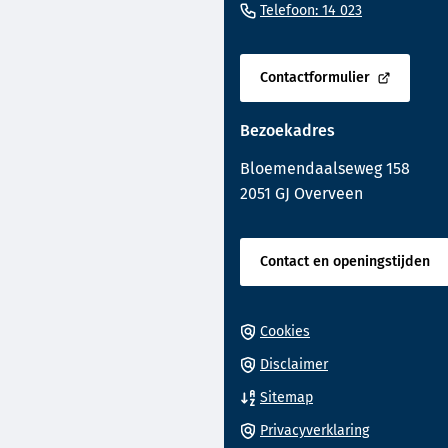
(Verwijst
Telefoon: 14 023
het
naar
begin
een
van
Contactformulier
telefoonnu
(Verwijst
de
naar
paginainhoud
Bezoekadres
een
externe
Bloemendaalseweg 158
website)
2051 GJ Overveen
Contact en openingstijden
Cookies
Disclaimer
Sitemap
Privacyverklaring