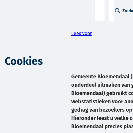
A-Z-
Zoek
menu
Lees voor
Cookies
Gemeente Bloemendaal (e
onderdeel uitmaken van
Bloemendaal) gebruikt c
webstatistieken voor an
gedrag van bezoekers op
Hieronder leest u welke
Bloemendaal precies plaa