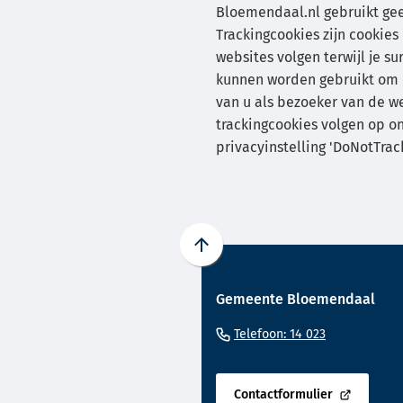
Bloemendaal.nl gebruikt gee
Trackingcookies zijn cookies 
websites volgen terwijl je su
kunnen worden gebruikt om 
van u als bezoeker van de w
trackingcookies volgen op o
privacyinstelling 'DoNotTrac
Scroll
naar
Gemeente Bloemendaal
boven
naar
(Verwijst
Telefoon: 14 023
het
naar
begin
een
van
Contactformulier
telefoonnu
(Verwijst