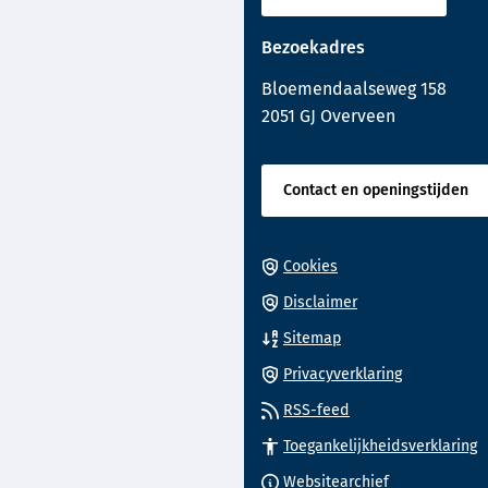
de
naar
paginainhoud
Bezoekadres
een
externe
Bloemendaalseweg 158
website)
2051 GJ Overveen
Contact en openingstijden
Cookies
Disclaimer
Sitemap
Privacyverklaring
RSS-feed
Toegankelijkheidsverklaring
(Verwijst
Websitearchief