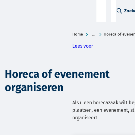
A-Z-
Zoek
menu
Home
...
Horeca of evene
Lees voor
Horeca of evenement
organiseren
Als u een horecazaak wilt be
plaatsen, een evenement, str
organiseert