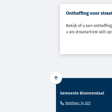
Ontheffing voor straa
Bekijk of u een ontheffin
u als straatartiest wilt o
Scroll
naar
Gemeente Bloemendaal
boven
naar
(Verwijst
Telefoon: 14 023
het
naar