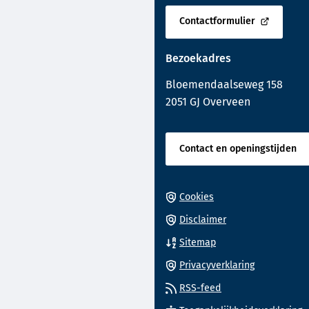
begin
een
van
Contactformulier
telefoonnu
(Verwijst
de
naar
paginainhoud
Bezoekadres
een
externe
Bloemendaalseweg 158
website)
2051 GJ Overveen
Contact en openingstijden
Cookies
Disclaimer
Sitemap
Privacyverklaring
RSS-feed