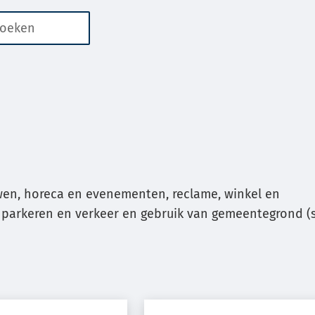
n
er
aten
kbaar
or
ren
en, horeca en evenementen, reclame, winkel en
parkeren en verkeer en gebruik van gemeentegrond (s
g
g
ken.