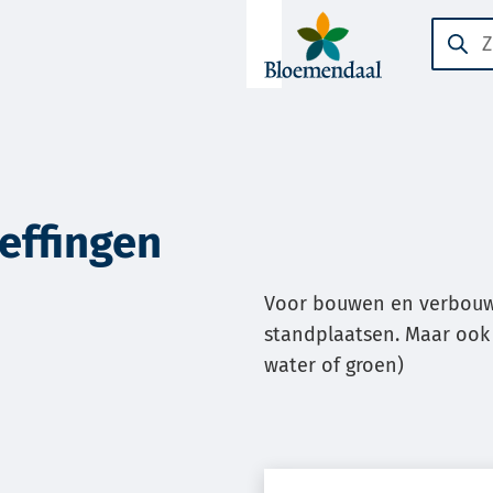
A-Z-
Zoeke
Wanne
menu
result
beschi
zijn
kun
je
effingen
hierdo
navige
Voor bouwen en verbouw
door
standplaatsen. Maar ook 
pijl
water of groen)
omhoo
en
omlaa
te
gebrui