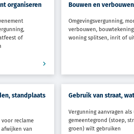
nt organiseren
Bouwen en verbouwe
k
evenement
Omgevingsvergunning, m
ergunning,
verbouwen, bouwtekeninge
atfeest of
woning splitsen, inrit of u
n
e
eren.
den, standplaats
Gebruik van straat, wa
Vergunning aanvragen als 
gemeentegrond (stoep, str
 voor reclame
groen) wilt gebruiken
 afwijken van