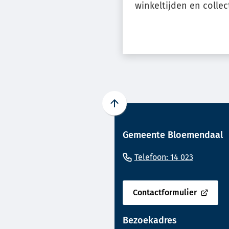
winkeltijden en colle
Scroll
naar
Gemeente Bloemendaal
boven
naar
(Verwijst
Telefoon: 14 023
het
naar
begin
een
van
Contactformulier
(Verwijst
de
telefoo
naar
paginainhoud
Bezoekadres
een