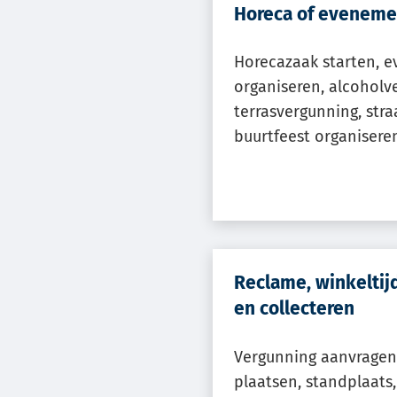
Horeca of eveneme
Gebrui
de
Horecazaak starten, 
enter-
organiseren, alcoholv
toets
terrasvergunning, stra
om
buurtfeest organisere
een
waard
te
select
Reclame, winkeltij
en collecteren
Vergunning aanvragen
plaatsen, standplaats,