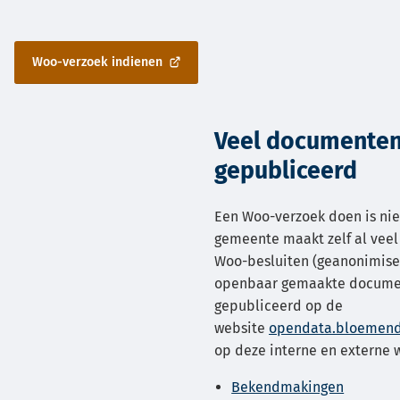
Woo-verzoek indienen
(Verwijst
naar
een
externe
Veel documenten 
website)
gepubliceerd
Een Woo-verzoek doen is niet
gemeente maakt zelf al veel
Woo-besluiten (geanonimis
openbaar gemaakte docume
gepubliceerd op de
website
opendata.bloemend
op deze interne en externe 
Bekendmakingen