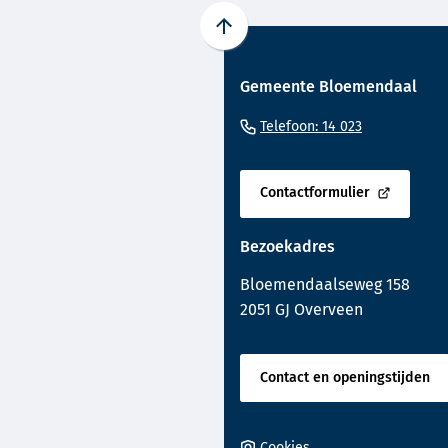
Scroll
naar
Gemeente Bloemendaal
boven
naar
(Verwijst
Telefoon: 14 023
het
naar
begin
een
van
Contactformulier
telefoonnu
(Verwijst
de
naar
paginainhoud
Bezoekadres
een
externe
Bloemendaalseweg 158
website)
2051 GJ Overveen
Contact en openingstijden
Cookies