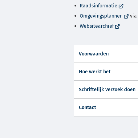
(Verwijst
Raadsinformatie
naar
(Verwij
Omgevingsplannen
via
een
naar
(Verwijst
Websitearchief
externe
een
naar
website)
extern
een
websit
externe
Voorwaarden
website)
Hoe werkt het
Schriftelijk verzoek doen
Contact