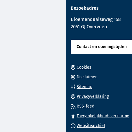
naar
paginainhoud
Bezoekadres
een
externe
Bloemendaalseweg 158
website)
2051 GJ Overveen
Contact en openingstijden
Cookies
Disclaimer
Sitemap
Privacyverklaring
RSS-feed
Toegankelijkheidsverklaring
(Verwijst
Websitearchief