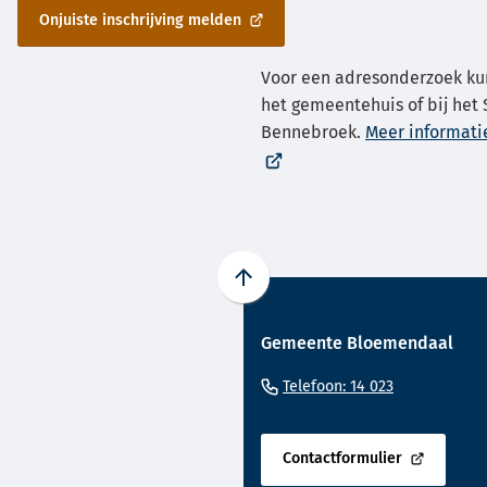
Onjuiste inschrijving melden
(Verwijst
naar
Voor een adresonderzoek ku
een
externe
het gemeentehuis of bij het
website)
Bennebroek.
Meer informati
Scroll
naar
Gemeente Bloemendaal
boven
naar
(Verwijst
Telefoon: 14 023
het
naar
begin
een
van
Contactformulier
telefoonnu
(Verwijst
de