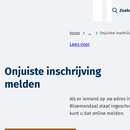
A-Z-
Zoek
menu
Home
...
Onjuiste inschri
Lees voor
Onjuiste inschrijving
melden
Als er iemand op uw adres 
Bloemendaal staat ingeschre
kunt u dat online melden.