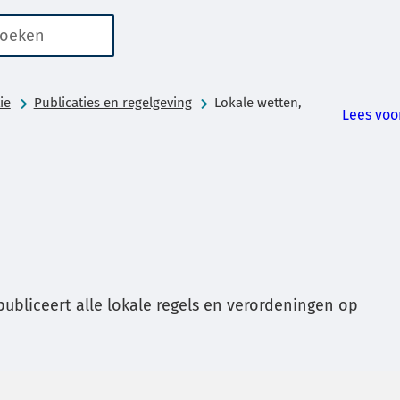
n
er
aten
kbaar
ie
Publicaties en regelgeving
Lokale wetten,
Lees voo
or
ren
g
bliceert alle lokale regels en verordeningen op
g
ken.