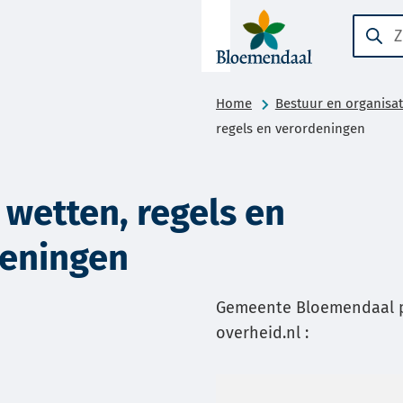
A-Z-
Zoeke
Wanne
menu
result
beschi
Home
Bestuur en organisat
zijn
regels en verordeningen
kun
je
hierdo
 wetten, regels en
navige
deningen
door
pijl
omhoo
Gemeente Bloemendaal pu
en
overheid.nl :
omlaa
te
gebrui