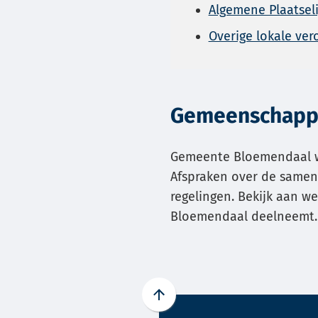
Algemene Plaatseli
Gebrui
Overige lokale ve
de
enter-
toets
om
Gemeenschappe
een
waard
te
Gemeente Bloemendaal w
select
Afspraken over de samen
regelingen. Bekijk aan w
Bloemendaal deelneemt.
Scroll