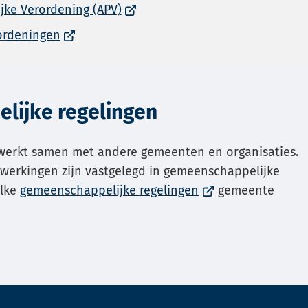
(Verwijst
jke Verordening (APV)
k
naar
(Verwijst
rordeningen
een
naar
externe
een
website)
externe
lijke regelingen
website)
e
erkt samen met andere gemeenten en organisaties.
eren.
werkingen zijn vastgelegd in gemeenschappelijke
(Verwijst
elke
gemeenschappelijke regelingen
gemeente
naar
een
externe
website)