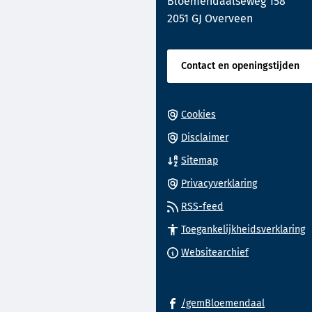
Bloemendaalseweg 158
website)
2051 GJ Overveen
Contact en openingstijden
Cookies
Disclaimer
Sitemap
Privacyverklaring
RSS-feed
Toegankelijkheidsverklaring
(Verwijst
Websitearchief
naar
een
(Verwijst
externe
/gemBloemendaal