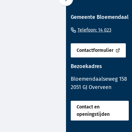
Scroll
naar
Gemeente Bloemendaal
boven
naar
(Verwijst
Telefoon: 14 023
het
naar
begin
een
van
Contactformulier
(Verwijst
de
telefoo
naar
paginainhoud
Bezoekadres
een
externe
Bloemendaalseweg 158
website)
2051 GJ Overveen
Contact en
openingstijden