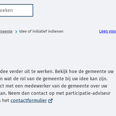
n
er
aten
kbaar
Lees voo
emeente
Idee of initiatief indienen
or
ren
dee verder uit te werken. Bekijk hoe de gemeente uw
 wat de rol van de gemeente bij uw idee kan zijn.
irect met een medewerker van de gemeente over uw
g
kan. Neem dan contact op met participatie-adviseur
(Verwijst
a het
contactformulier
g
naar
een
ken.