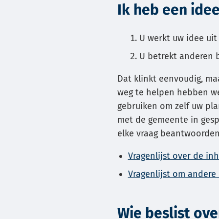
Ik heb een idee
Gebrui
de
U werkt uw idee uit
enter-
toets
U betrekt anderen b
om
Dat klinkt eenvoudig, ma
een
weg te helpen hebben we 
waard
gebruiken om zelf uw pla
te
met de gemeente in gespr
select
elke vraag beantwoorden.
Vragenlijst over de in
Vragenlijst om andere
Wie beslist ove