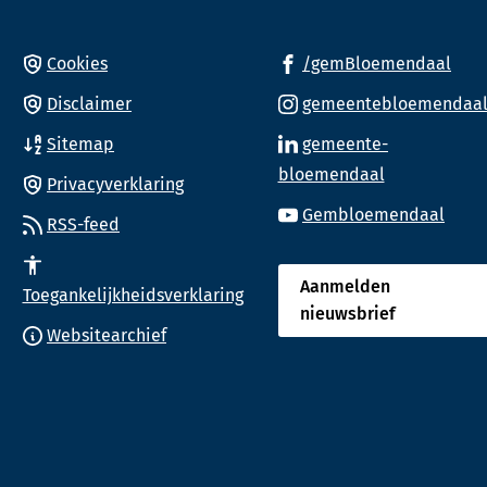
(Ver
Cookies
/gemBloemendaal
naa
Disclaimer
gemeentebloemendaa
een
Sitemap
gemeente-
ext
(Verwijst
bloemendaal
web
Privacyverklaring
nnummer)
naar
(Verw
Gembloemendaal
RSS-feed
een
naar
externe
een
Aanmelden
website)
Toegankelijkheidsverklaring
exte
nieuwsbrief
(Verwijst
webs
Websitearchief
naar
een
externe
website)