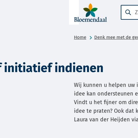
A-Z-
Zoeke
Wanne
menu
result
beschi
Home
Denk mee met de g
zijn
kun
je
 initiatief indienen
hierdo
navige
Wij kunnen u helpen uw i
door
idee kan ondersteunen en
pijl
Vindt u het fijner om d
omhoo
idee te praten? Ook dat 
en
Laura van der Heijden vi
omlaa
te
gebrui