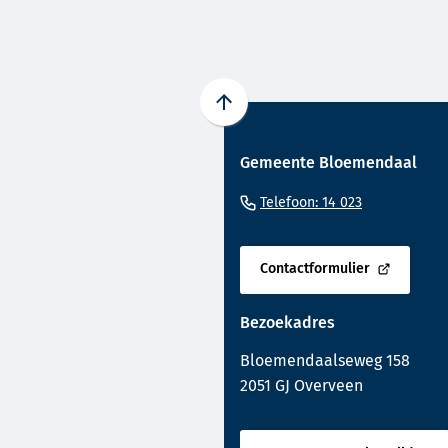
Scroll
naar
Gemeente Bloemendaal
boven
naar
(Verwijst
Telefoon: 14 023
het
naar
begin
een
van
Contactformulier
telefoonnu
(Verwijst
de
naar
paginainhoud
Bezoekadres
een
externe
Bloemendaalseweg 158
website)
2051 GJ Overveen