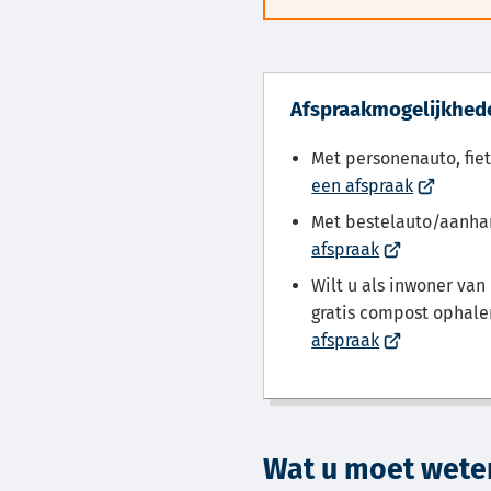
Afspraakmogelijkhede
Met personenauto, fiet
(Verwijst
een afspraak
naar
Met bestelauto/aanh
een
(Verwijst
afspraak
externe
naar
Wilt u als inwoner va
website)
een
gratis compost ophale
externe
(Verwijst
afspraak
website)
naar
een
externe
website)
Wat u moet weten