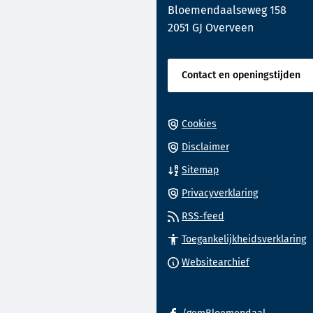
Bloemendaalseweg 158
website)
2051 GJ Overveen
Contact en openingstijden
Cookies
Disclaimer
Sitemap
Privacyverklaring
RSS-feed
Toegankelijkheidsverklaring
(Verwijst
Websitearchief
naar
een
(Verwijst