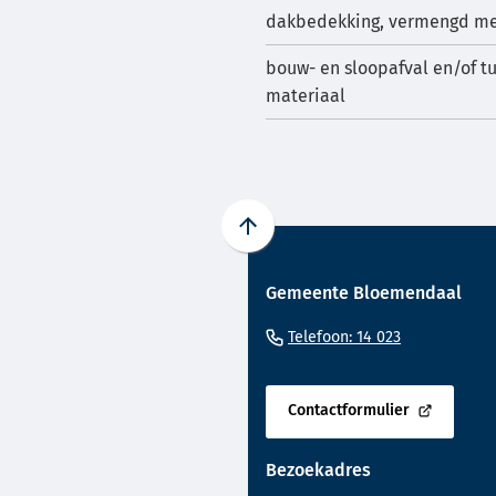
dakbedekking, vermengd met
bouw- en sloopafval en/of t
materiaal
Scroll
naar
Gemeente Bloemendaal
boven
naar
(Verwijst
Telefoon: 14 023
het
naar
begin
een
van
Contactformulier
telefoonnu
(Verwijst
de
naar
paginainhoud
Bezoekadres
een
externe