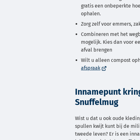
gratis een onbeperkte ho
ophalen.
Zorg zelf voor emmers, z
Combineren met het wegbr
mogelijk. Kies dan voor e
afval brengen
Wilt u alleen compost op
(Verwijst
afspraak
naar
een
Innamepunt krin
externe
website)
Snuffelmug
Wist u dat u ook oude kledin
spullen kwijt kunt bij de mil
tweede leven? Er is een in