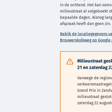
in de ochtend. Het kan som
milieustraat al volgeboekt of
bepaalde dagen. Alsnog lan
afspraak heeft dan geen zin.
Bekijk de locatiegegevens v
Brouwerskolkweg op Google
Milieustraat ges
Waarschuwing:
21 en zaterdag 2
Vanwege de region
verkeersmaatregel
Grand Prix in Zandv
milieustraat geslot
zaterdag 22 august