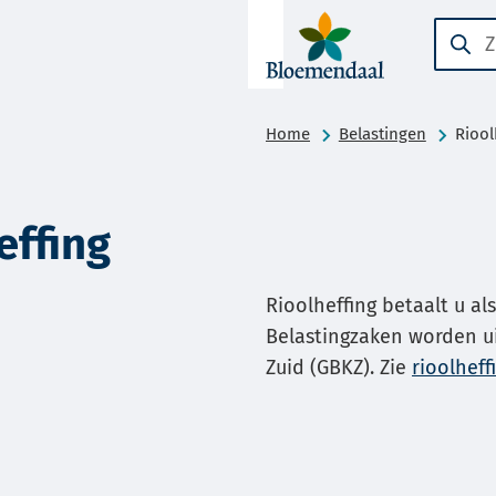
A-Z-
Zoeke
Wanne
menu
result
beschi
Home
Belastingen
Riool
zijn
kun
je
effing
hierdo
navige
Rioolheffing betaalt u al
door
Belastingzaken worden 
pijl
Zuid (GBKZ). Zie
rioolheff
omhoo
en
omlaa
te
gebrui