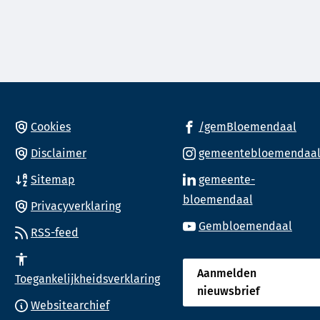
k
(Ver
Cookies
/gemBloemendaal
e
naa
Disclaimer
gemeentebloemendaa
een
eren.
Sitemap
gemeente-
ext
(Verwijst
bloemendaal
web
Privacyverklaring
nnummer)
naar
(Verw
Gembloemendaal
RSS-feed
een
naar
externe
een
Aanmelden
website)
Toegankelijkheidsverklaring
exte
nieuwsbrief
(Verwijst
webs
Websitearchief