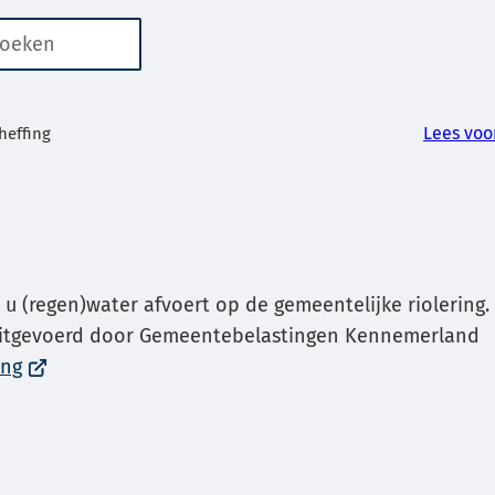
n
er
aten
kbaar
Lees voo
heffing
or
ren
s u (regen)water afvoert op de gemeentelijke riolering.
uitgevoerd door Gemeentebelastingen Kennemerland
(Verwijst
ing
g
naar
een
g
externe
website)
ken.