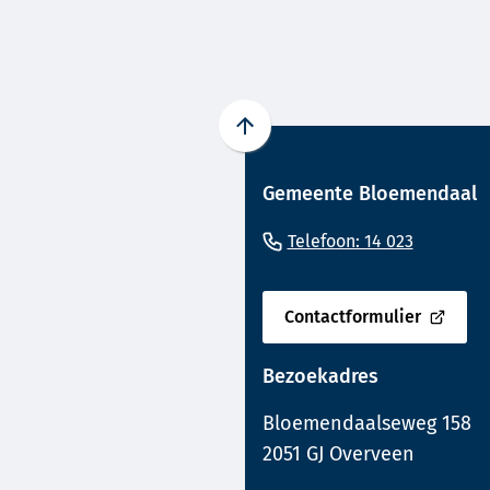
Gebrui
de
enter-
toets
Scroll
om
naar
een
Gemeente Bloemendaal
boven
waard
naar
(Verwijst
te
Telefoon: 14 023
het
naar
select
begin
een
van
Contactformulier
(Verwijst
de
telefoo
naar
paginainhoud
Bezoekadres
een
externe
Bloemendaalseweg 158
website)
2051 GJ Overveen