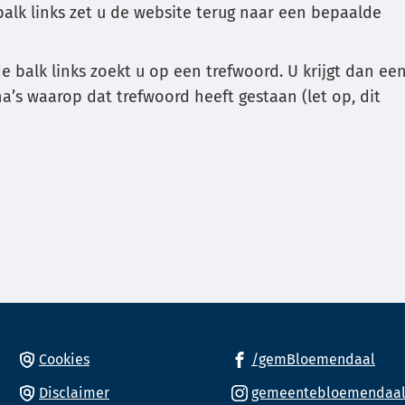
balk links zet u de website terug naar een bepaalde
k
de balk links zoekt u op een trefwoord. U krijgt dan ee
a’s waarop dat trefwoord heeft gestaan (let op, dit
e
eren.
(Ver
Cookies
/gemBloemendaal
naa
Disclaimer
gemeentebloemendaa