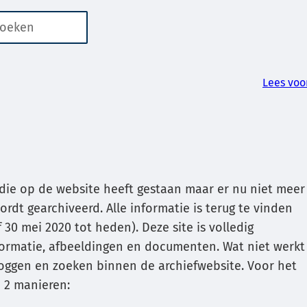
n
er
aten
kbaar
Lees voo
or
ren
die op de website heeft gestaan maar er nu niet meer
rdt gearchiveerd. Alle informatie is terug te vinden
 30 mei 2020 tot heden). Deze site is volledig
g
formatie, afbeeldingen en documenten. Wat niet werkt
inloggen en zoeken binnen de archiefwebsite. Voor het
g
jn 2 manieren:
ken.