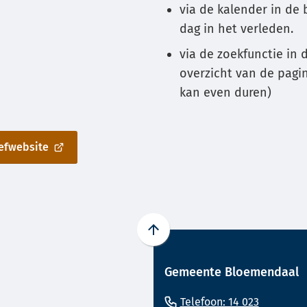
via de kalender in de 
Gebrui
dag in het verleden.
de
via de zoekfunctie in 
enter-
overzicht van de pagin
toets
kan even duren)
om
een
waard
iefwebsite
te
select
Scroll
naar
Gemeente Bloemendaal
boven
naar
(Verwijst
Telefoon: 14 023
het