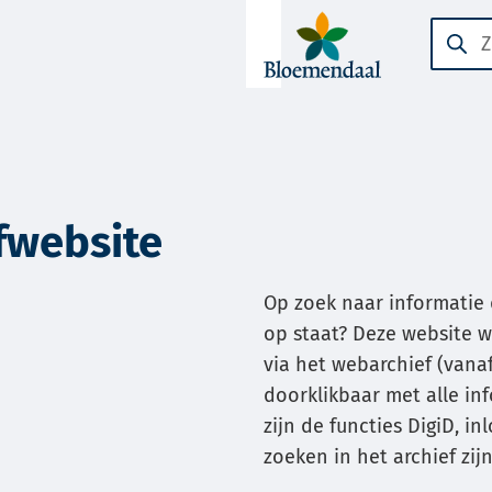
A-Z-
Zoeke
Wanne
menu
result
beschi
zijn
kun
je
fwebsite
hierdo
navige
Op zoek naar informatie 
door
op staat? Deze website wo
pijl
via het webarchief (vanaf
omhoo
doorklikbaar met alle in
en
zijn de functies DigiD, 
omlaa
zoeken in het archief zi
te
gebrui