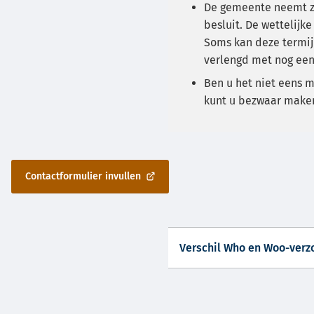
De gemeente neemt z
besluit. De wettelijke
Soms kan deze termij
verlengd met nog ee
Ben u het niet eens m
kunt u bezwaar make
Contactformulier invullen
(Verwijst
naar
een
externe
website)
Verschil Who en Woo-verz