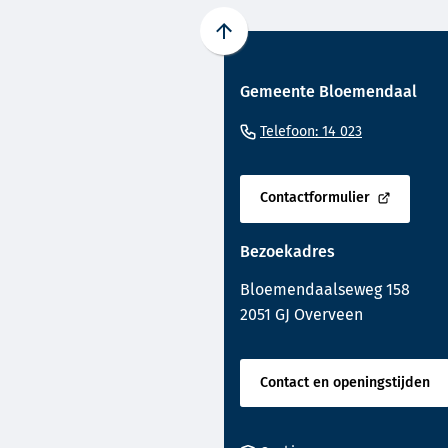
Scroll
naar
Gemeente Bloemendaal
boven
naar
(Verwijst
Telefoon: 14 023
het
naar
begin
een
van
Contactformulier
telefoonnu
(Verwijst
de
naar
paginainhoud
Bezoekadres
een
externe
Bloemendaalseweg 158
website)
2051 GJ Overveen
Contact en openingstijden