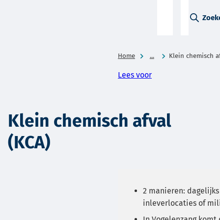
A-Z-
Zoek
menu
Home
...
Klein chemisch af
Lees voor
Klein chemisch afval
(KCA)
2 manieren: dagelijk
inleverlocaties of mil
In Vogelenzang komt 