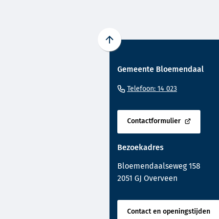
Scroll
naar
Gemeente Bloemendaal
boven
naar
(Verwijst
Telefoon: 14 023
het
naar
begin
een
van
Contactformulier
telefoonnu
(Verwijst
de
naar
paginainhoud
Bezoekadres
een
externe
Bloemendaalseweg 158
website)
2051 GJ Overveen
Contact en openingstijden