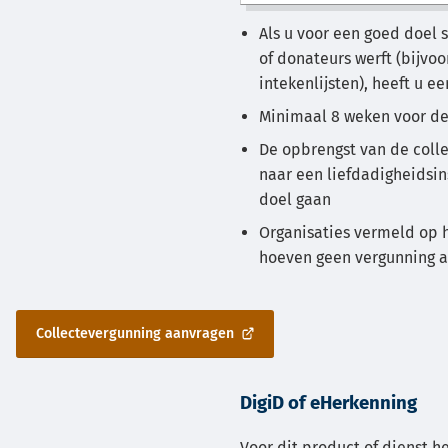
een
externe
Als u voor een goed doel 
website)
of donateurs werft (bijvo
intekenlijsten), heeft u e
Minimaal 8 weken voor de
De opbrengst van de colle
naar een liefdadigheidsin
doel gaan
Organisaties vermeld op h
hoeven geen vergunning a
Collectevergunning aanvragen
(Verwijst
naar
een
DigiD of eHerkenning
externe
website)
Voor dit product of dienst he