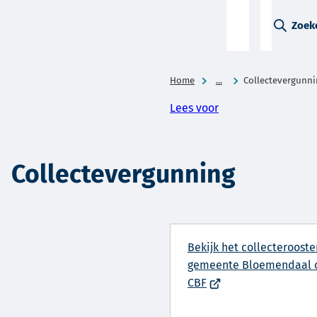
A-Z-
Zoek
menu
Home
...
Collectevergunni
Lees voor
Collectevergunning
Bekijk het collecterooste
gemeente Bloemendaal o
(Verwijst
CBF
naar