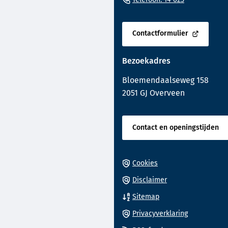
het
naar
begin
een
van
Contactformulier
telefoonnu
(Verwijst
de
naar
paginainhoud
Bezoekadres
een
externe
Bloemendaalseweg 158
website)
2051 GJ Overveen
Contact en openingstijden
Cookies
Disclaimer
Sitemap
Privacyverklaring