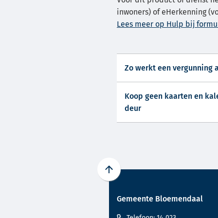
inwoners) of eHerkenning (vo
Lees meer op Hulp bij formul
Zo werkt een vergunning 
Koop geen kaarten en kal
deur
Scroll
naar
Gemeente Bloemendaal
boven
naar
(Verwijst
Telefoon: 14 023