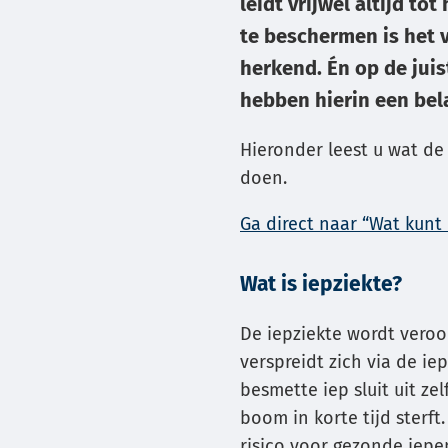
leidt vrijwel altijd 
Gebrui
te beschermen is het 
de
herkend. Én op de jui
enter-
hebben hierin een bela
toets
om
Hieronder leest u wat de
een
doen.
waard
te
Ga direct naar “Wat kunt 
select
Wat is iepziekte?
De iepziekte wordt veroo
verspreidt zich via de i
besmette iep sluit uit ze
boom in korte tijd sterft
risico voor gezonde iepe