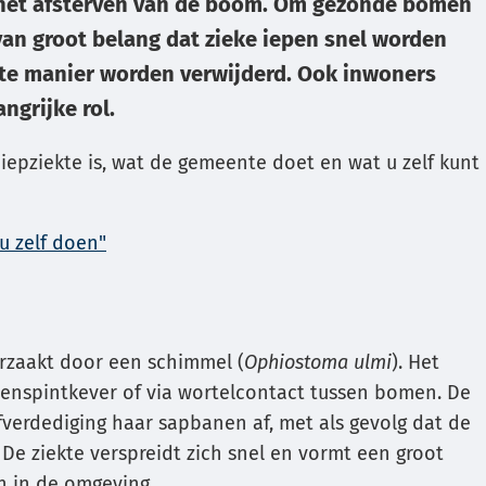
tot het afsterven van de boom. Om gezonde bomen
k
van groot belang dat zieke iepen snel worden
ste manier worden verwijderd. Ook inwoners
ngrijke rol.
 iepziekte is, wat de gemeente doet en wat u zelf kunt
e
u zelf doen"
eren.
rzaakt door een schimmel (
Ophiostoma ulmi
). Het
epenspintkever of via wortelcontact tussen bomen. De
lfverdediging haar sapbanen af, met als gevolg dat de
. De ziekte verspreidt zich snel en vormt een groot
n in de omgeving.