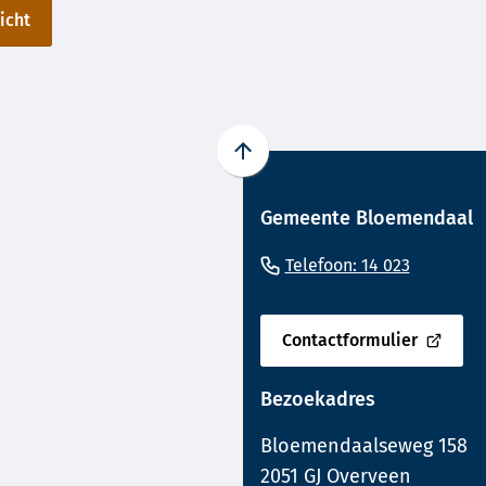
icht
Scroll
naar
Gemeente Bloemendaal
boven
naar
(Verwijst
Telefoon: 14 023
het
naar
begin
een
van
Contactformulier
(Verwijst
de
telefoo
naar
paginainhoud
Bezoekadres
een
externe
Bloemendaalseweg 158
website)
2051 GJ Overveen