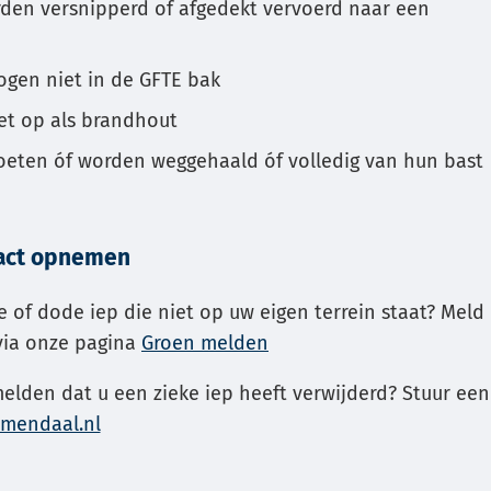
den versnipperd of afgedekt vervoerd naar een
gen niet in de GFTE bak
iet op als brandhout
eten óf worden weggehaald óf volledig van hun bast
tact opnemen
ke of dode iep die niet op uw eigen terrein staat? Meld
 via onze pagina
Groen melden
melden dat u een zieke iep heeft verwijderd? Stuur een
(Verwijst
mendaal.nl
naar
een