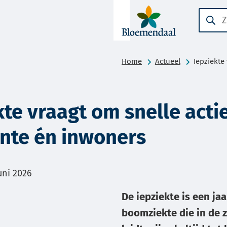
A-Z-
Zoeke
Wanne
menu
result
beschi
Home
Actueel
Iepziekte
zijn
kun
je
kte vraagt om snelle acti
hierdo
navige
nte én inwoners
door
pijl
omhoo
m:
uni 2026
en
De iepziekte is een ja
omlaa
te
boomziekte die in de 
gebrui