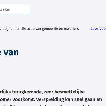
n
er
aten
kbaar
Lees voo
 vraagt om snelle actie van gemeente én inwoners
e van
or
ren
g
arlijks terugkerende, zeer besmettelijke
g
zomer voorkomt. Verspreiding kan snel gaan en
ken.