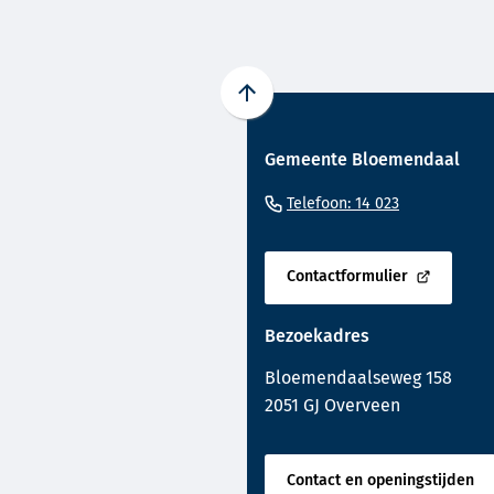
Scroll
naar
Gemeente Bloemendaal
boven
naar
(Verwijst
Telefoon: 14 023
het
naar
begin
een
van
Contactformulier
telefoonnu
(Verwijst
de
naar
paginainhoud
Bezoekadres
een
externe
Bloemendaalseweg 158
website)
2051 GJ Overveen
Contact en openingstijden