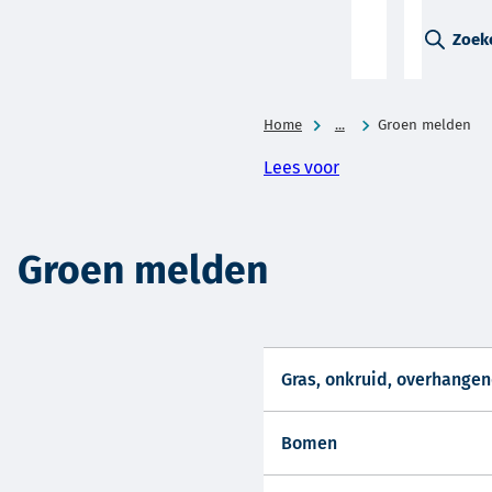
A-Z-
Zoek
menu
Home
...
Groen melden
Lees voor
Groen melden
Gras, onkruid, overhange
Bomen