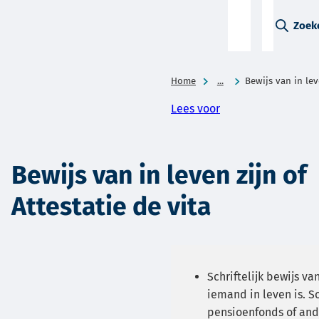
A-Z-
Zoek
menu
Home
...
Bewijs van in lev
Lees voor
Bewijs van in leven zijn of
Attestatie de vita
Schriftelijk bewijs v
iemand in leven is. 
pensioenfonds of and