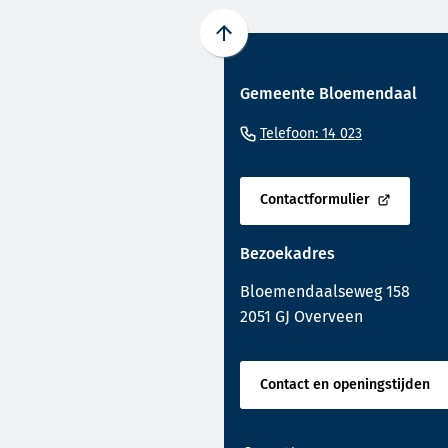
Scroll
naar
Gemeente Bloemendaal
boven
naar
(Verwijst
Telefoon: 14 023
het
naar
begin
een
van
Contactformulier
telefoonnu
(Verwijst
de
naar
paginainhoud
Bezoekadres
een
externe
Bloemendaalseweg 158
website)
2051 GJ Overveen
Contact en openingstijden