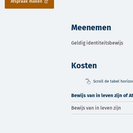
Afspraak maken
externe
(Verwijst
website)
naar
een
externe
Meenemen
website)
Geldig identiteitsbewijs
Kosten
Scroll de tabel horiz
Bewijs van in leven zijn of A
Bewijs van in leven zijn