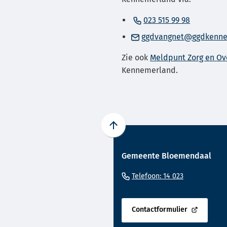
(Verwijst
023 515 99 98
naar
ggdvangnet@ggdkenne
een
Zie ook
Meldpunt Zorg en Ov
telefoon
Kennemerland.
Scroll
naar
Gemeente Bloemendaal
boven
naar
(Verwijst
Telefoon: 14 023
het
naar
begin
een
van
Contactformulier
telefoonnu
(Verwijst
de
naar