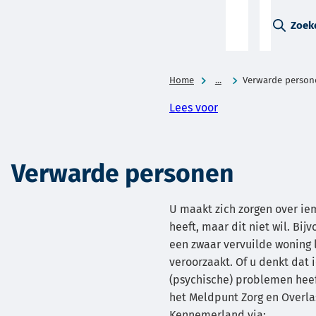
A-Z-
Zoek
menu
Home
...
Verwarde person
Lees voor
Verwarde personen
U maakt zich zorgen over ie
heeft, maar dit niet wil. Bij
een zwaar vervuilde woning l
veroorzaakt. Of u denkt dat
(psychische) problemen heef
het Meldpunt Zorg en Overla
Kennemerland via: