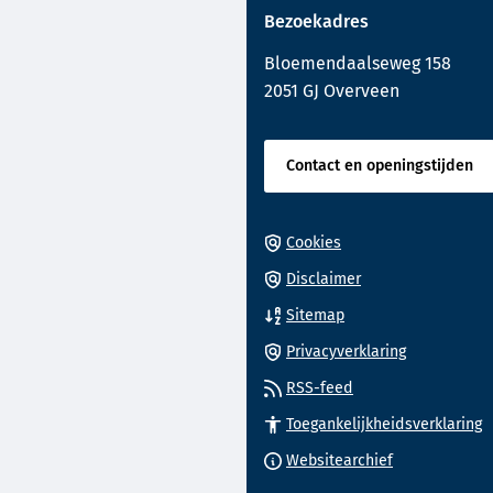
paginainhoud
Bezoekadres
een
externe
Bloemendaalseweg 158
website)
2051 GJ Overveen
Contact en openingstijden
Cookies
Disclaimer
Sitemap
Privacyverklaring
RSS-feed
Toegankelijkheidsverklaring
(Verwijst
Websitearchief
naar