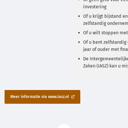
investering
Of u krijgt bijstand en
zelfstandig onderne
Of u wilt stoppen met
Of u bent zelfstandi
jaar of ouder met fi
De Intergemeentelijk
Zaken (IASZ) kan u m
Meer informatie via www.iasz.nl
(Verwijst
naar
een
externe
website)