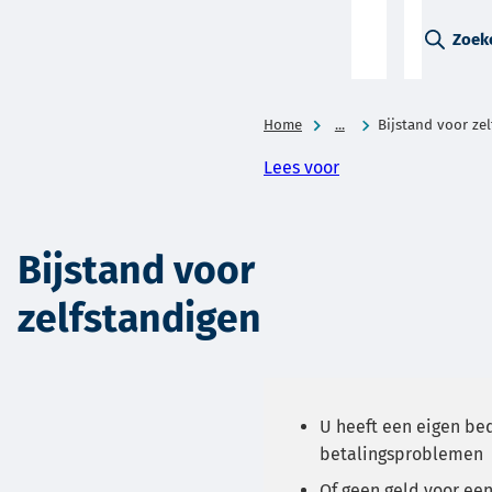
A-Z-
Zoek
menu
Home
...
Bijstand voor ze
Lees voor
Bijstand voor
zelfstandigen
U heeft een eigen bed
betalingsproblemen
Of geen geld voor ee