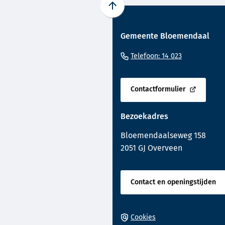
Scroll
naar
Gemeente Bloemendaal
boven
naar
(Verwijst
Telefoon: 14 023
het
naar
begin
een
van
Contactformulier
telefoonnu
(Verwijst
de
naar
paginainhoud
Bezoekadres
een
externe
Bloemendaalseweg 158
website)
2051 GJ Overveen
Contact en openingstijden
Cookies