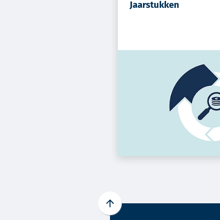
Jaarstukken
Scroll