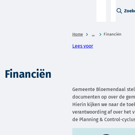
A-Z-
Zoek
menu
Home
...
Financiën
Lees voor
Financiën
Gemeente Bloemendaal stelt 
documenten op over de geme
Hierin kijken we naar de to
verantwoording af over het 
de Planning & Control-cyclus