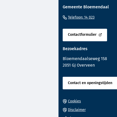
naar
Gemeente Bloemendaal
boven
naar
(Verwijst
Telefoon: 14 023
het
naar
begin
een
van
Contactformulier
telefoonnu
(Verwijst
de
naar
paginainhoud
Bezoekadres
een
externe
Bloemendaalseweg 158
website)
2051 GJ Overveen
Contact en openingstijden
Cookies
Disclaimer